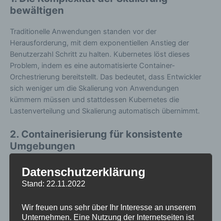
bewältigen
Traditionelle Anwendungen standen vor der
Herausforderung, mit dem exponentiellen Anstieg der
Benutzerzahl Schritt zu halten. Kubernetes löst dieses
Problem, indem es eine automatisierte Container-
Orchestrierung bereitstellt. Das bedeutet, dass Entwickler
sich weniger um die Skalierung von Anwendungen
kümmern müssen und stattdessen Kubernetes die
Lastenverteilung und Skalierung automatisch übernimmt.
2. Containerisierung für konsistente
Umgebungen
Kubernetes baut auf dem Konzept von Containern auf, was
Datenschutzerklärung
eine konsistente Umgebung von der lokalen Entwicklung
Stand: 22.11.2022
bis zur Produktion ermöglicht. Dies führt zu weniger Fehlern
aufgrund von Unterschieden zwischen Entwicklungs-,
Wir freuen uns sehr über Ihr Interesse an unserem
Test- und Produktionsumgebungen. Docker, in Kombination
Unternehmen. Eine Nutzung der Internetseiten ist