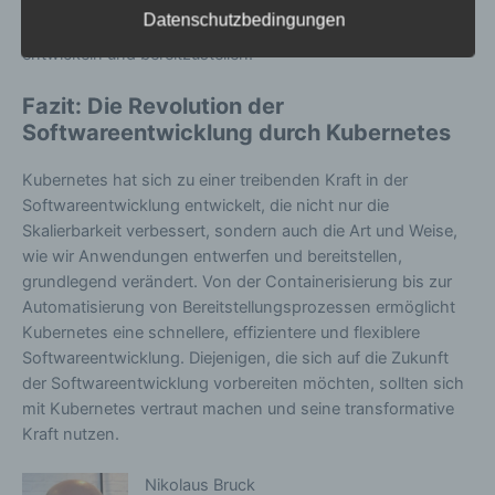
ermöglicht es Unternehmen, ihre Anwendungen ohne
Begrifflichkeiten, die durch den Europäischen
Datenschutzbedingungen
Bindung an einen spezifischen Cloud-Anbieter zu
Richtlinien- und Verordnungsgeber beim Erlass
der Datenschutz-Grundverordnung (DS-GVO)
entwickeln und bereitzustellen.
verwendet wurden. Unsere Datenschutzerklärung
soll sowohl für die Öffentlichkeit als auch für
Fazit: Die Revolution der
unsere Kunden und Geschäftspartner einfach
Softwareentwicklung durch Kubernetes
lesbar und verständlich sein. Um dies zu
gewährleisten, möchten wir vorab die verwendeten
Kubernetes hat sich zu einer treibenden Kraft in der
Begrifflichkeiten erläutern.
Softwareentwicklung entwickelt, die nicht nur die
Skalierbarkeit verbessert, sondern auch die Art und Weise,
Wir verwenden in dieser Datenschutzerklärung
wie wir Anwendungen entwerfen und bereitstellen,
unter anderem die folgenden Begriffe:
grundlegend verändert. Von der Containerisierung bis zur
Automatisierung von Bereitstellungsprozessen ermöglicht
a) personenbezogene Daten
Kubernetes eine schnellere, effizientere und flexiblere
Personenbezogene Daten sind alle
Softwareentwicklung. Diejenigen, die sich auf die Zukunft
Informationen, die sich auf eine identifizierte
der Softwareentwicklung vorbereiten möchten, sollten sich
oder identifizierbare natürliche Person (im
Folgenden „betroffene Person") beziehen.
mit Kubernetes vertraut machen und seine transformative
Als identifizierbar wird eine natürliche
Kraft nutzen.
Person angesehen, die direkt oder indirekt,
insbesondere mittels Zuordnung zu einer
Nikolaus Bruck