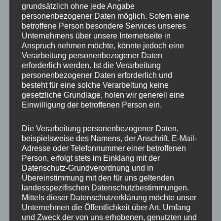
mit Kubernetes, ermöglicht die einfache Erstellung,
grundsätzlich ohne jede Angabe
Bereitstellung und Skalierung von Containern.
personenbezogener Daten möglich. Sofern eine
betroffene Person besondere Services unseres
Unternehmens über unsere Internetseite in
3. Microservices-Architektur
Anspruch nehmen möchte, könnte jedoch eine
vereinfachen
Verarbeitung personenbezogener Daten
erforderlich werden. Ist die Verarbeitung
Die Adoption von Microservices hat die Art und Weise, wie
personenbezogener Daten erforderlich und
wir Anwendungen entwerfen, verändert. Kubernetes ist ein
besteht für eine solche Verarbeitung keine
natürlicher Verbündeter für Microservices, da es die
gesetzliche Grundlage, holen wir generell eine
Bereitstellung und Verwaltung von verteilten Anwendungen
Einwilligung der betroffenen Person ein.
erleichtert. Durch die Orchestrierung von Containern
können Entwickler effizientere, skalierbare und flexible
Die Verarbeitung personenbezogener Daten,
beispielsweise des Namens, der Anschrift, E-Mail-
Microservices-Architekturen schaffen.
Adresse oder Telefonnummer einer betroffenen
Person, erfolgt stets im Einklang mit der
4. Effizientes Ressourcenmanagement
Datenschutz-Grundverordnung und in
Übereinstimmung mit den für uns geltenden
Kubernetes ermöglicht ein effizientes
landesspezifischen Datenschutzbestimmungen.
Ressourcenmanagement durch automatische Skalierung,
Mittels dieser Datenschutzerklärung möchte unser
Lastenausgleich und die Möglichkeit, Ressourcen je nach
Unternehmen die Öffentlichkeit über Art, Umfang
Bedarf zuzuweisen. Dies führt zu einer optimalen Nutzung
und Zweck der von uns erhobenen, genutzten und