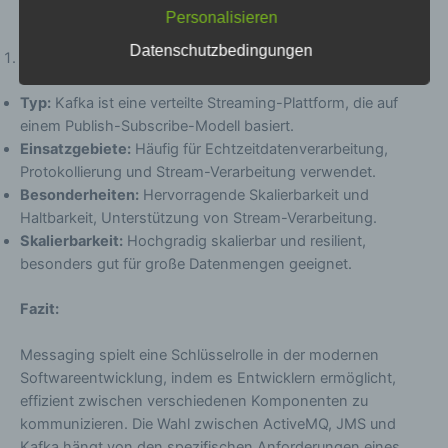
Die Datenschutzerklärung beruht auf den
der Regel gut skalierbar.
Personalisieren
Begrifflichkeiten, die durch den Europäischen
Richtlinien- und Verordnungsgeber beim Erlass
Datenschutzbedingungen
Apache Kafka:
der Datenschutz-Grundverordnung (DS-GVO)
verwendet wurden. Unsere Datenschutzerklärung
Typ:
Kafka ist eine verteilte Streaming-Plattform, die auf
soll sowohl für die Öffentlichkeit als auch für
unsere Kunden und Geschäftspartner einfach
einem Publish-Subscribe-Modell basiert.
lesbar und verständlich sein. Um dies zu
Einsatzgebiete:
Häufig für Echtzeitdatenverarbeitung,
gewährleisten, möchten wir vorab die verwendeten
Protokollierung und Stream-Verarbeitung verwendet.
Begrifflichkeiten erläutern.
Besonderheiten:
Hervorragende Skalierbarkeit und
Haltbarkeit, Unterstützung von Stream-Verarbeitung.
Wir verwenden in dieser Datenschutzerklärung
Skalierbarkeit:
Hochgradig skalierbar und resilient,
unter anderem die folgenden Begriffe:
besonders gut für große Datenmengen geeignet.
a) personenbezogene Daten
Fazit:
Personenbezogene Daten sind alle
Informationen, die sich auf eine identifizierte
Messaging spielt eine Schlüsselrolle in der modernen
oder identifizierbare natürliche Person (im
Softwareentwicklung, indem es Entwicklern ermöglicht,
Folgenden „betroffene Person") beziehen.
effizient zwischen verschiedenen Komponenten zu
Als identifizierbar wird eine natürliche
kommunizieren. Die Wahl zwischen ActiveMQ, JMS und
Person angesehen, die direkt oder indirekt,
insbesondere mittels Zuordnung zu einer
Kafka hängt von den spezifischen Anforderungen eines