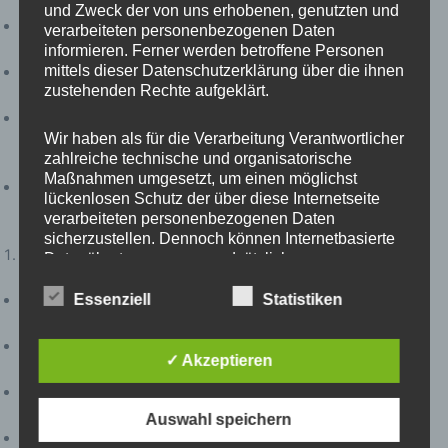
und Zweck der von uns erhobenen, genutzten und
Typ:
ActiveMQ ist ein Message-Broker, der das Java
verarbeiteten personenbezogenen Daten
Message Service (JMS)-API implementiert.
informieren. Ferner werden betroffene Personen
mittels dieser Datenschutzerklärung über die ihnen
Einsatzgebiete:
Häufig in Java-orientierten Anwendungen
zustehenden Rechte aufgeklärt.
eingesetzt.
Besonderheiten:
Bietet Funktionen wie persistente
Wir haben als für die Verarbeitung Verantwortlicher
Nachrichtenspeicherung, Nachrichtenfilterung und
zahlreiche technische und organisatorische
integrierte Failover-Möglichkeiten.
Maßnahmen umgesetzt, um einen möglichst
Skalierbarkeit:
Gut skalierbar, besonders für Java-
lückenlosen Schutz der über diese Internetseite
Anwendungen.
verarbeiteten personenbezogenen Daten
sicherzustellen. Dennoch können Internetbasierte
Java Message Service (JMS):
Datenübertragungen grundsätzlich
Sicherheitslücken aufweisen, sodass ein absoluter
Schutz nicht gewährleistet werden kann. Aus
Typ:
JMS ist eine API, die von Java für die Implementierung
Essenziell
Statistiken
diesem Grund steht es jeder betroffenen Person
von Messaging-Funktionalitäten verwendet wird.
frei, personenbezogene Daten auch auf
Einsatzgebiete:
Plattformunabhängig und weit verbreitet in
alternativen Wegen, beispielsweise telefonisch, an
✓ Akzeptieren
Java-Enterprise-Anwendungen.
uns zu übermitteln.
Besonderheiten:
Bietet eine Standardisierung für
Messaging-Anwendungen in der Java-Welt.
Auswahl speichern
Begriffsbestimmungen
Skalierbarkeit:
Abhängig von der Implementierung, aber in