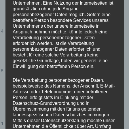
Unternehmen. Eine Nutzung der Internetseiten ist
umgehen können. Durch die Verteilung von
grundsätzlich ohne jede Angabe
Nachrichtenlasten können Entwickler sicherstellen, dass
personenbezogener Daten möglich. Sofern eine
ihre Anwendungen auch unter Last stabil und effizient
betroffene Person besondere Services unseres
funktionieren.
Unternehmens über unsere Internetseite in
Fehlerbehandlung und Wiederherstellung:
Messaging-
Anspruch nehmen möchte, könnte jedoch eine
Verarbeitung personenbezogener Daten
Systeme bieten Mechanismen zur Fehlerbehandlung und
erforderlich werden. Ist die Verarbeitung
Wiederherstellung. Nachrichten, die aufgrund von
personenbezogener Daten erforderlich und
Netzwerkausfällen oder anderen Problemen nicht sofort
besteht für eine solche Verarbeitung keine
zugestellt werden können, können zwischengespeichert
gesetzliche Grundlage, holen wir generell eine
und später erneut versendet werden.
Einwilligung der betroffenen Person ein.
Nachrichtenpriorisierung:
Ein weiterer Vorteil des
Messaging ist die Möglichkeit, Nachrichten zu priorisieren.
Die Verarbeitung personenbezogener Daten,
Kritische Nachrichten können priorisiert und schneller
beispielsweise des Namens, der Anschrift, E-Mail-
verarbeitet werden, während weniger wichtige Nachrichten
Adresse oder Telefonnummer einer betroffenen
in einer Warteschlange stehen.
Person, erfolgt stets im Einklang mit der
Datenschutz-Grundverordnung und in
Übereinstimmung mit den für uns geltenden
Vergleich der Produkte: ActiveMQ, JMS und Kafka:
landesspezifischen Datenschutzbestimmungen.
Mittels dieser Datenschutzerklärung möchte unser
ActiveMQ:
Unternehmen die Öffentlichkeit über Art, Umfang