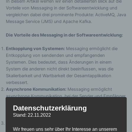
In diesem Artikel werfen wir einen detaillierten Blick auf die
Vorteile von Messaging in der Softwareentwicklung und
vergleichen dabei drei prominente Produkte: ActiveMQ, Java
Message Service (JMS) und Apache Kafka.
Die Vorteile des Messaging in der Softwareentwicklung:
Entkopplung von Systemen:
Messaging ermöglicht die
Entkopplung von sendenden und empfangenden
Systemen. Dies bedeutet, dass Änderungen in einem
System die anderen nicht direkt beeinflussen, was die
Skalierbarkeit und Wartbarkeit der Gesamtapplikation
verbessert.
Asynchrone Kommunikation:
Messaging ermöglicht
asynchrone Kommunikation, bei der Sender und Empfänger
nicht gleichzeitig aktiv sein müssen. Dies führt zu einer
Datenschutzerklärung
besseren Leistung und Reaktionsfähigkeit, da Systeme
Stand: 22.11.2022
unabhängig voneinander agieren können.
Skalierbarkeit:
Messaging-Systeme sind oft skalierbar, was
Wir freuen uns sehr über Ihr Interesse an unserem
bedeutet, dass sie mit zunehmender Last und Datenmenge